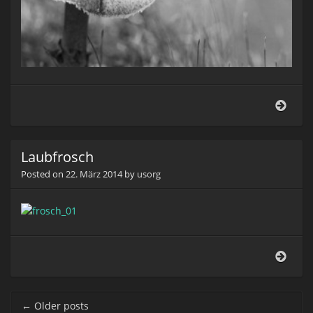
Mari
Laubfrosch
Posted on
22. März 2014
by
usorg
Laub
Post navigation
←
Older posts