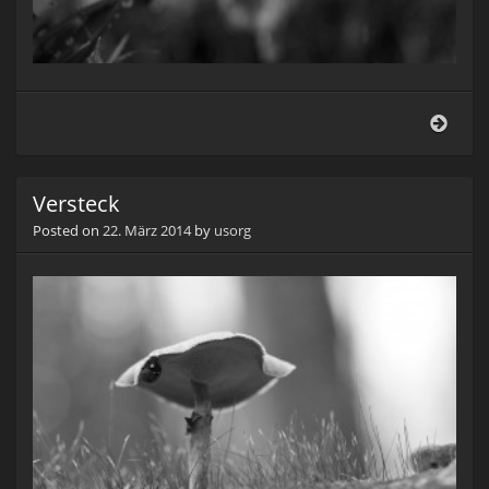
Schn
Versteck
Posted on
22. März 2014
by
usorg