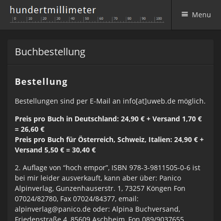
Menu
Skip to content
Buchbestellung
Bestellung
Bestellungen sind per E-Mail an info[at]uweb.de möglich.
Preis pro Buch in Deutschland: 24,90 € + Versand 1,70 €
= 26,60 €
Preis pro Buch für Österreich, Schweiz, Italien: 24,90 € +
Versand 5,50 € = 30,40 €
2. Auflage von “hoch empor”, ISBN 978-3-9811505-0-6 ist
bei mir leider ausverkauft, kann aber über: Panico
Alpinverlag, Gunzenhauserstr. 1, 73257 Köngen Fon
07024/82780, Fax 07024/84377, email:
alpinverlag@panico.de oder: Alpina Buchversand,
Friedenstraße 4, 85609 Aschheim, Fon 089/9037655,