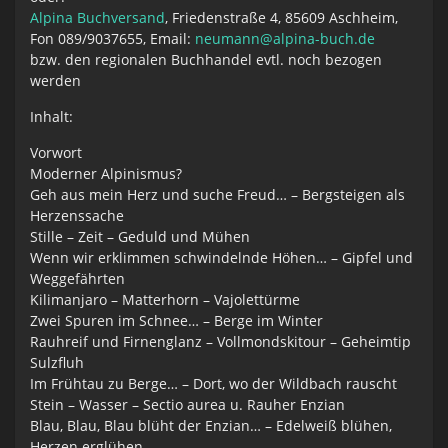
Alpina Buchversand
, Friedenstraße 4, 85609 Aschheim,
Fon 089/9037655, Email:
neumann@alpina-buch.de
bzw. den regionalen Buchhandel evtl. noch bezogen
werden
Inhalt:
Vorwort
Moderner Alpinismus?
Geh aus mein Herz und suche Freud… – Bergsteigen als
Herzenssache
Stille – Zeit – Geduld und Mühen
Wenn wir erklimmen schwindelnde Höhen… – Gipfel und
Weggefährten
Kilimanjaro – Matterhorn – Vajolettürme
Zwei Spuren im Schnee… – Berge im Winter
Rauhreif und Firnenglanz – Vollmondskitour – Geheimtip
Sulzfluh
Im Frühtau zu Berge… – Dort, wo der Wildbach rauscht
Stein – Wasser – Sectio aurea u. Rauher Enzian
Blau, Blau, Blau blüht der Enzian… – Edelweiß blühen,
Herzen erglühen