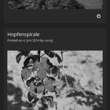
Hopf
mit
Sänti
Hopfenspirale
Posted on
4. Juni 2014
by
usorg