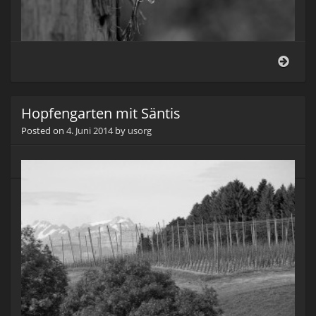
Im
Hopf
Hopfengarten mit Säntis
Posted on
4. Juni 2014
by
usorg