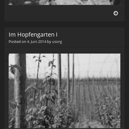
Hopf
Im Hopfengarten I
Posted on
4. Juni 2014
by
usorg