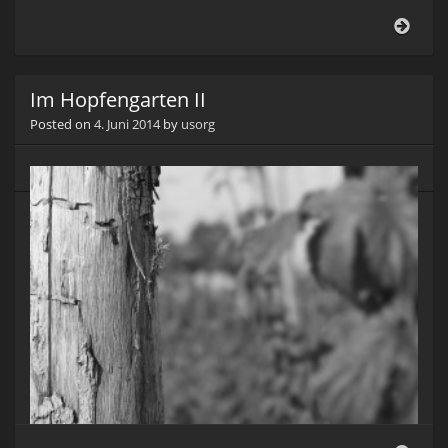
Im
Hopf
I
Im Hopfengarten II
Posted on
4. Juni 2014
by
usorg