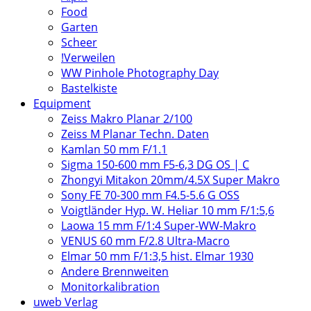
Food
Garten
Scheer
!Verweilen
WW Pinhole Photography Day
Bastelkiste
Equipment
Zeiss Makro Planar 2/100
Zeiss M Planar Techn. Daten
Kamlan 50 mm F/1.1
Sigma 150-600 mm F5-6,3 DG OS | C
Zhongyi Mitakon 20mm/4.5X Super Makro
Sony FE 70-300 mm F4.5-5.6 G OSS
Voigtländer Hyp. W. Heliar 10 mm F/1:5,6
Laowa 15 mm F/1:4 Super-WW-Makro
VENUS 60 mm F/2.8 Ultra-Macro
Elmar 50 mm F/1:3,5 hist. Elmar 1930
Andere Brennweiten
Monitorkalibration
uweb Verlag