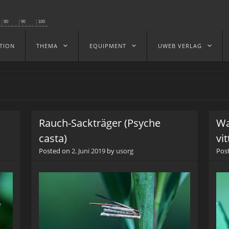
TION
THEMA
EQUIPMENT
UWEB VERLAG
Rauch-Sackträger (Psyche
Wa
casta)
vit
Posted on
2. Juni 2019
by
usorg
Pos