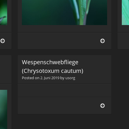
Kleiner
Rauch-
Fuchs
Sackträger
oder
(Psyche
Schwalbenschwanz?
casta)
Wespenschwebfliege
(Chrysotoxum cautum)
Posted on
2. Juni 2019
by
usorg
Wespenschwe
(Chrysotox
cautum)