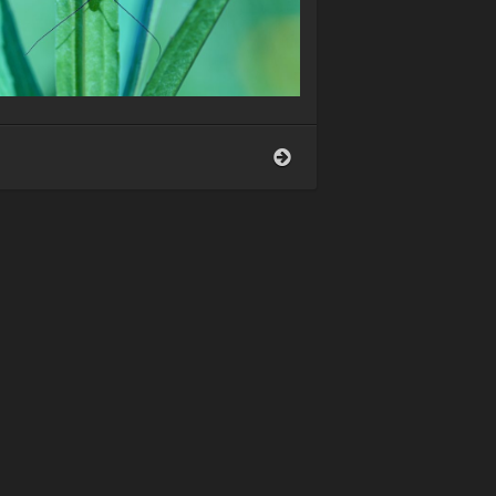
Waldschabe
(Ectobius
vittiventris)
bfliege
um