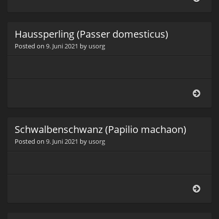
(Pass
dome
Haussperling (Passer domesticus)
Posted on
9. Juni 2021
by
usorg
Haus
(Pass
dome
Schwalbenschwanz (Papilio machaon)
Posted on
9. Juni 2021
by
usorg
Schw
(Papi
mach