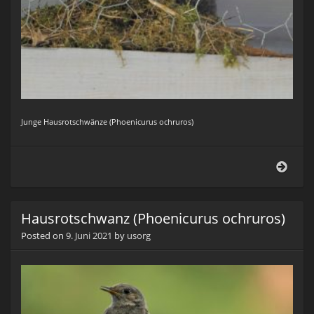
Junge Hausrotschwänze (Phoenicurus ochruros)
…
bald
ist
Abfl
Hausrotschwanz (Phoenicurus ochruros)
Posted on
9. Juni 2021
by
usorg