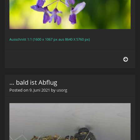
Ausschnitt 1:1 (1600 x 1067 px aus 8640 X 5760 px)
Glyzi
(Wist
… bald ist Abflug
Posted on
9. Juni 2021
by
usorg