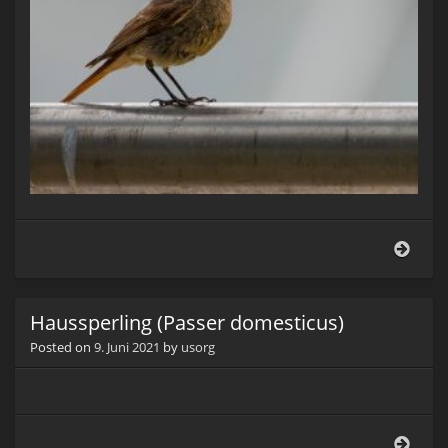
Haus
(Pho
ochr
Haussperling (Passer domesticus)
Posted on
9. Juni 2021
by
usorg
Haus