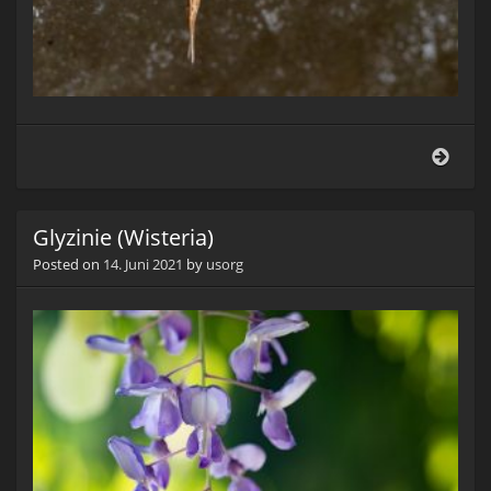
Hufla
Fede
(Gill
gono
Glyzinie (Wisteria)
Posted on
14. Juni 2021
by
usorg