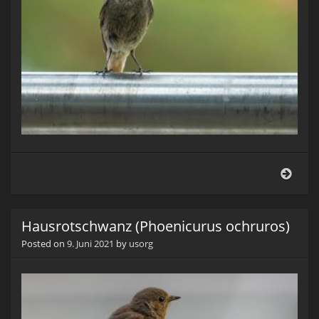
Haus
(Pho
ochr
Hausrotschwanz (Phoenicurus ochruros)
Posted on
9. Juni 2021
by
usorg