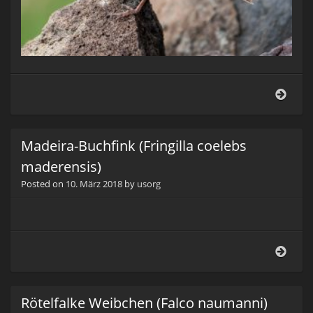
Kanar
(Seri
canar
Madeira-Buchfink (Fringilla coelebs
maderensis)
Posted on
10. März 2018
by
usorg
Made
Buch
(Fring
coel
Rötelfalke Weibchen (Falco naumanni)
made