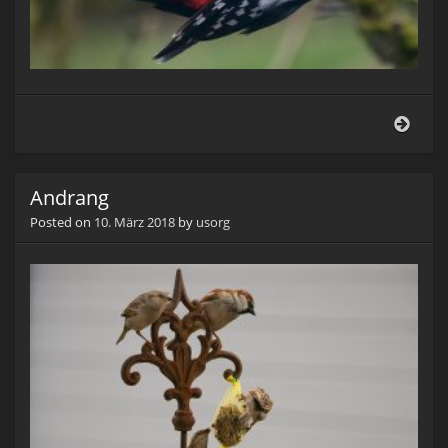
…
war
eigen
für
Andrang
die
Meis
Posted on
10. März 2018
by
usorg
geda