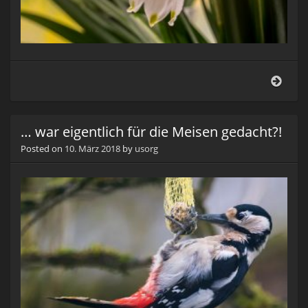
Frühl
lässt
sein
blau
… war eigentlich für die Meisen gedacht?!
Band
…
Posted on
10. März 2018
by
usorg