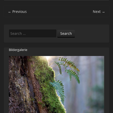
Post navigation
←
Previous
Next
→
Search
Bildergalerie