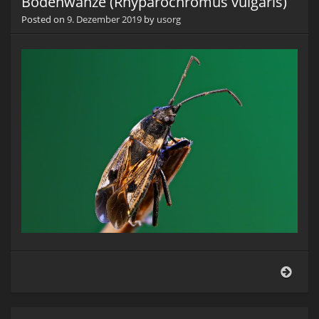
Bodenwanze (Rhyparochromus vulgaris)
Posted on
9. Dezember 2019
by
usorg
Bode
(Rhy
vulga