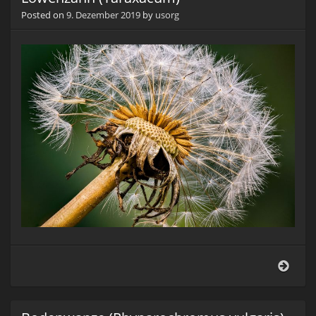
Posted on
9. Dezember 2019
by
usorg
Löwe
(Tar