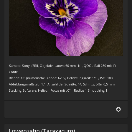
Kamera: Sony a7RII, Objektiv: Laowa 60 mm, 1:1, QOOL Rail 250 mit IR-
Contr.
Blende: f/8 (numerische Blende: f=16), Belichtungszeit: 1/15, ISO: 100
Abbildungsmaßstab: 1:1, Anzahl der Schritte: 14, Schrittgröße: 0,5 mm
Stacking-Software: Helicon Focus mit „C“ – Radius 1 Smoothing 1
Stie
(Viol
trico
Löwenzahn (Taraxacum)