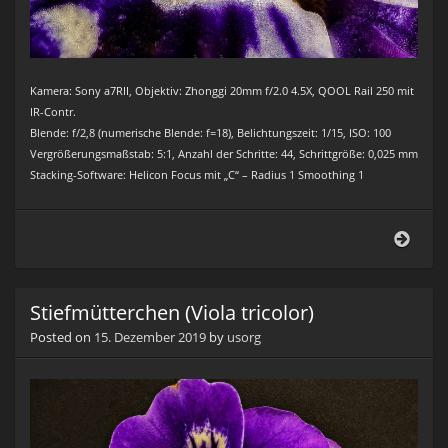
Kamera: Sony a7RII, Objektiv: Zhonggi 20mm f/2.0 4.5X, QOOL Rail 250 mit
IR-Contr.
Blende: f/2,8 (numerische Blende: f=18), Belichtungszeit: 1/15, ISO: 100
Vergrößerungsmaßstab: 5:1, Anzahl der Schritte: 44, Schrittgröße: 0,025 mm
Stacking-Software: Helicon Focus mit „C“ – Radius 1 Smoothing 1
Stie
(Viol
trico
Stiefmütterchen (Viola tricolor)
Posted on
15. Dezember 2019
by
usorg