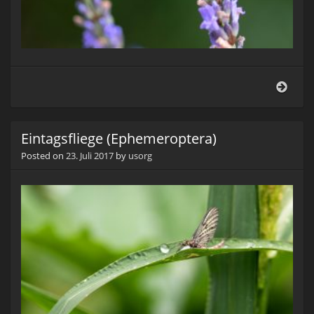
Einta
(Eph
Eintagsfliege (Ephemeroptera)
Posted on
23. Juli 2017
by
usorg