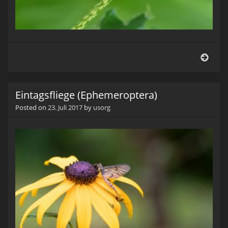
Einta
(Eph
Eintagsfliege (Ephemeroptera)
Posted on
23. Juli 2017
by
usorg