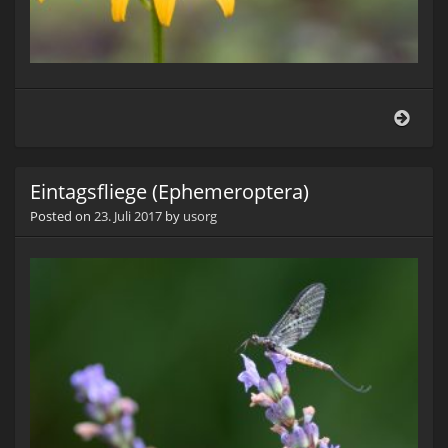
Einta
(Eph
Eintagsfliege (Ephemeroptera)
Posted on
23. Juli 2017
by
usorg