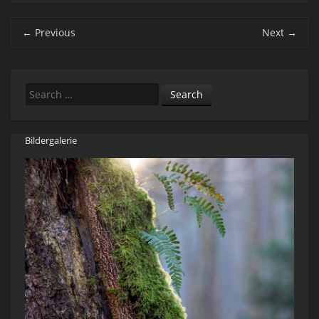
Post navigation
←
Previous
Next
→
Search
Bildergalerie