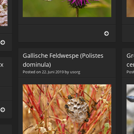
Baumweißli
(Aporia
Veränderlicher
crataegi)
Ölkäfer
(Mylabris
Gallische Feldwespe (Polistes
Gr
variabilis)
yx
dominula)
ce
Posted on
22. Juni 2019
by
usorg
Pos
Großer
Eichenbock
(Cerambyx
cerdo)