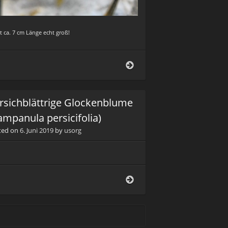
t ca. 7 cm Länge echt groß!
Großer
Eichenbock
(Cerambyx
cerdo)
irsichblättrige Glockenblume
ampanula persicifolia)
ted on
6. Juni 2019
by
usorg
nner
Pfirsichblättrige
Glockenblume
(Campanula
persicifolia)