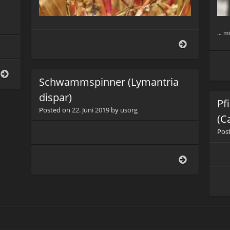
… mi
Gallische
Feldwespe
(Polistes
dominula)
Papiermaulbeerbaum
Schwammspinner (Lymantria
(Broussonetia
papyrifera)
dispar)
Pf
Posted on
22. Juni 2019
by
usorg
(C
Pos
Schwammspi
(Lymantria
dispar)