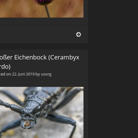
ng
Baumweißling
(Aporia
crataegi)
oßer Eichenbock (Cerambyx
rdo)
ted on
22. Juni 2019
by
usorg