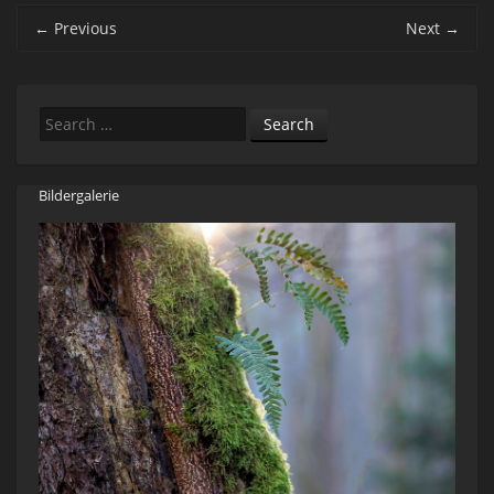
Post navigation
←
Previous
Next
→
Search
Bildergalerie