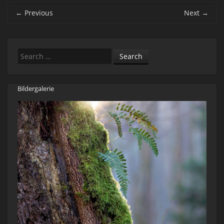
Post navigation
←
Previous
Next
→
Search
Bildergalerie