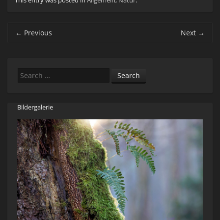
This entry was posted in
Allgemein
,
Natur
.
Post navigation
←
Previous
Next
→
Search
Bildergalerie