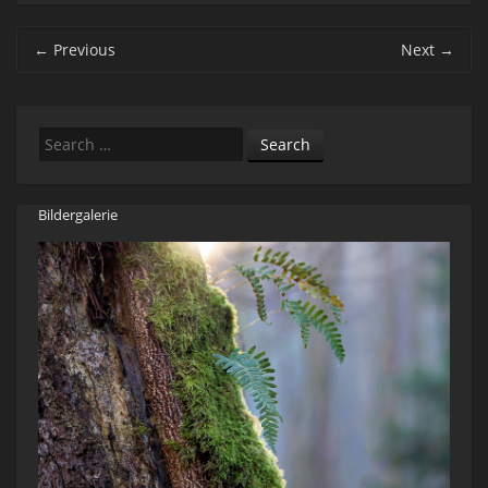
Post navigation
←
Previous
Next
→
Search
Bildergalerie