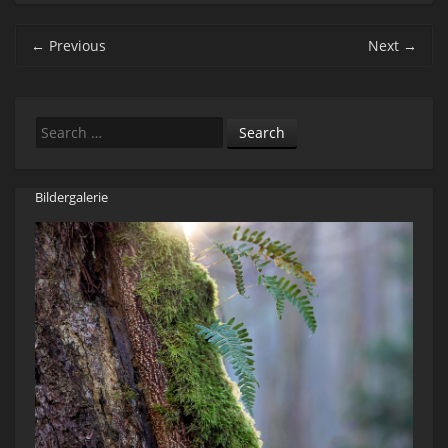
Post navigation
←
Previous
Next
→
Search
Bildergalerie