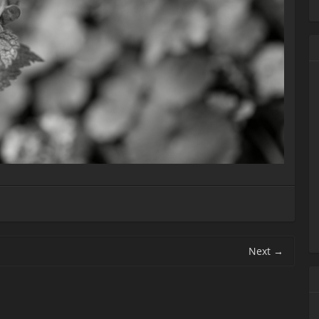
Next
→