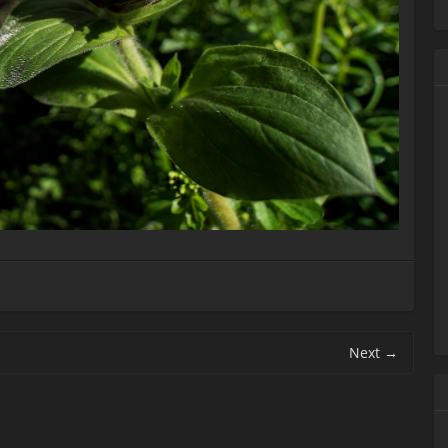
Next
→