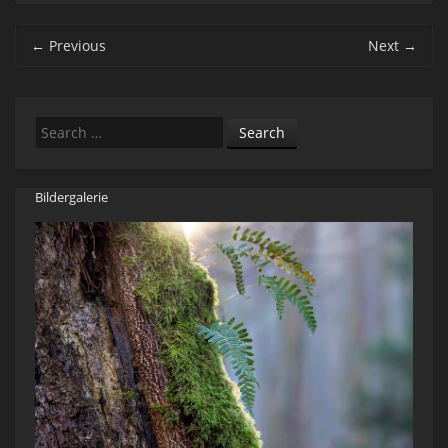
Post navigation
←
Previous
Next
→
Search
Bildergalerie