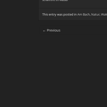
schwimmt im Wasser
This entry was posted in
Am Bach
,
Natur
,
Wal
Post navigation
←
Previous