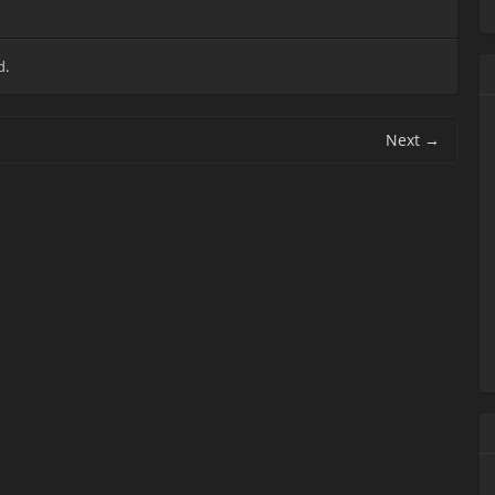
d
.
Next
→