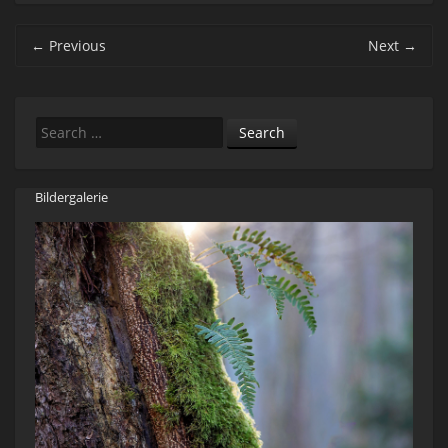
Post navigation
←
Previous
Next
→
Search
Bildergalerie