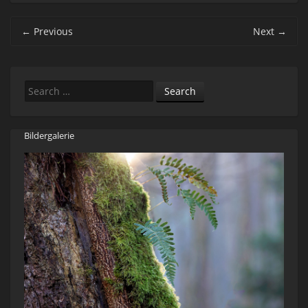
Post navigation
←
Previous
Next
→
Search
Bildergalerie