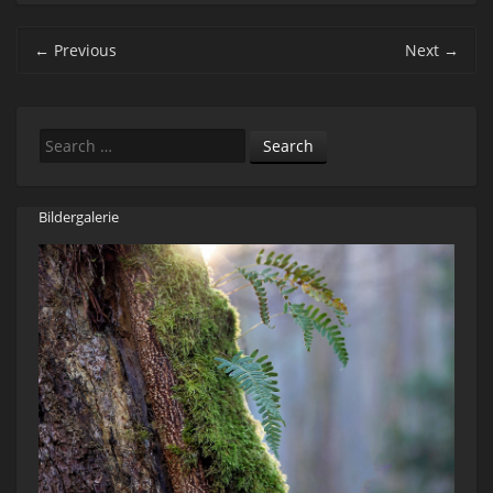
Post navigation
←
Previous
Next
→
Search
Bildergalerie