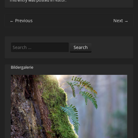
This entry was posted in
Natur
.
Post navigation
←
Previous
Next
→
Search
Bildergalerie