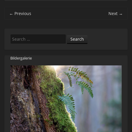
Post navigation
←
Previous
Next
→
Search
Bildergalerie