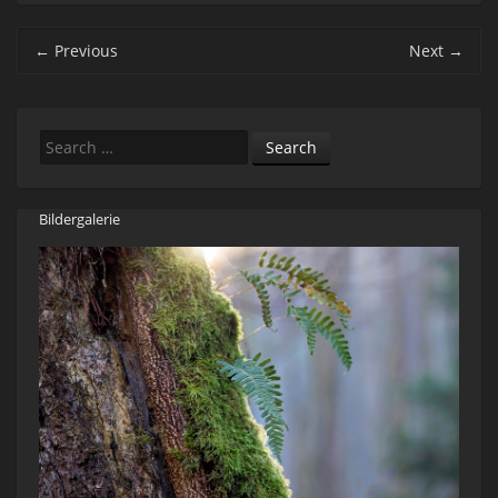
Post navigation
←
Previous
Next
→
Search
Bildergalerie