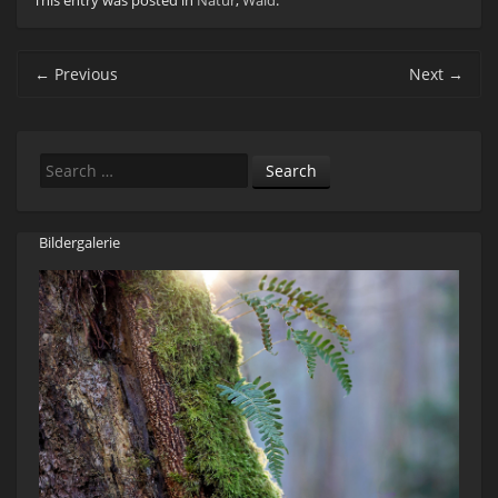
This entry was posted in
Natur
,
Wald
.
Post navigation
←
Previous
Next
→
Search
Bildergalerie