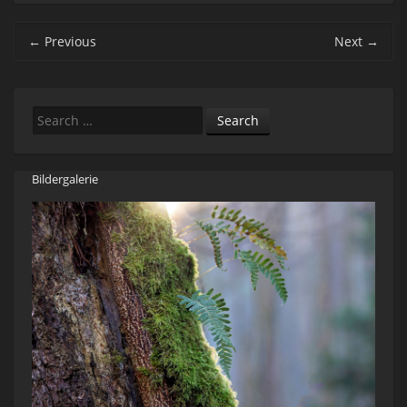
Post navigation
←
Previous
Next
→
Search
Bildergalerie