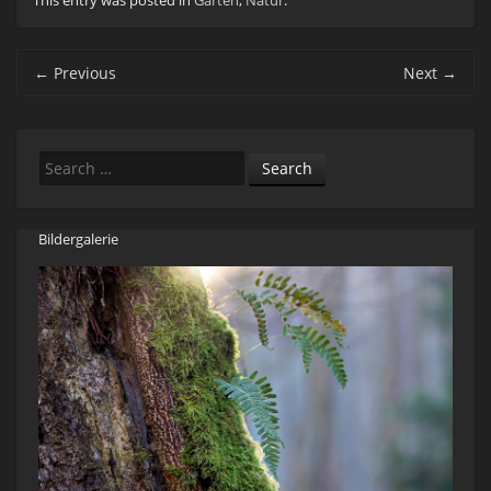
This entry was posted in
Garten
,
Natur
.
Post navigation
←
Previous
Next
→
Search
Bildergalerie