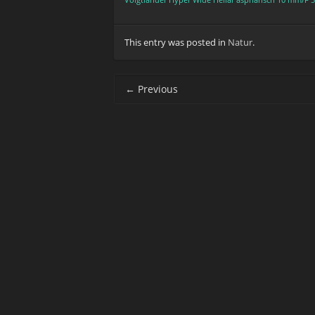
Voigtländer Hyper Wide Heliar asphärisch 10 mm/F 5
This entry was posted in
Natur
.
Post navigation
←
Previous