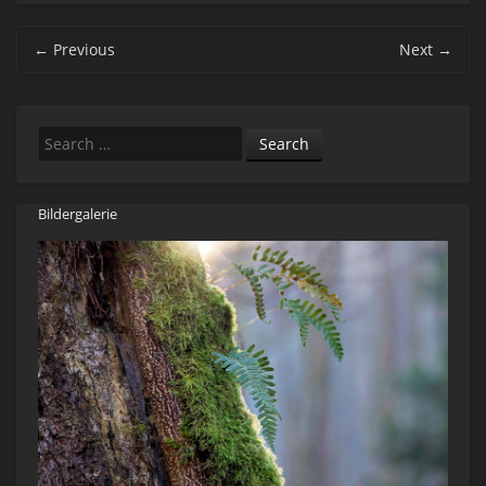
Post navigation
←
Previous
Next
→
Search
Bildergalerie