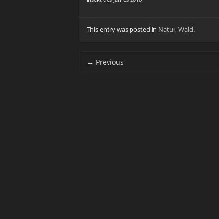
Insekt des Jahres 2018
This entry was posted in
Natur
,
Wald
.
Post navigation
←
Previous