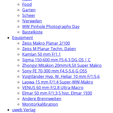
Food
Garten
Scheer
!Verweilen
WW Pinhole Photography Day
Bastelkiste
Equipment
Zeiss Makro Planar 2/100
Zeiss M Planar Techn. Daten
Kamlan 50 mm F/1.1
Sigma 150-600 mm F5-6,3 DG OS | C
Zhongyi Mitakon 20mm/4.5X Super Makro
Sony FE 70-300 mm F4.5-5.6 G OSS
Voigtländer Hyp. W. Heliar 10 mm F/1:5,6
Laowa 15 mm F/1:4 Super-WW-Makro
VENUS 60 mm F/2.8 Ultra-Macro
Elmar 50 mm F/1:3,5 hist. Elmar 1930
Andere Brennweiten
Monitorkalibration
uweb Verlag