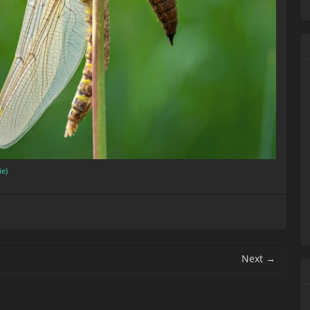
ie)
Next
→