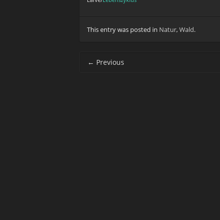
Larve/
Lebenszyklus
This entry was posted in
Natur
,
Wald
.
Post navigation
←
Previous