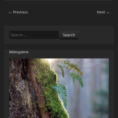
Post navigation
←
Previous
Next
→
Search
Bildergalerie