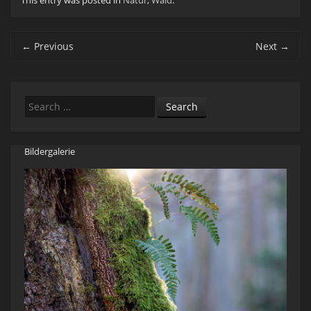
This entry was posted in
Natur
,
Wald
.
Post navigation
←
Previous
Next
→
Search
Bildergalerie