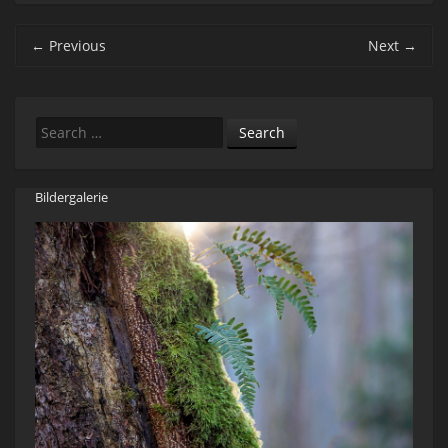
Post navigation
←
Previous
Next
→
Search
Bildergalerie