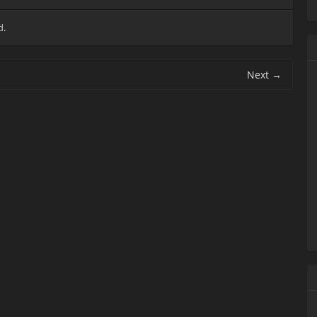
d
.
Next
→