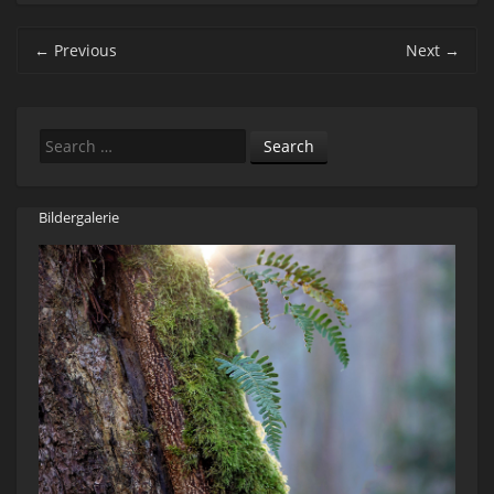
Post navigation
←
Previous
Next
→
Search
Bildergalerie