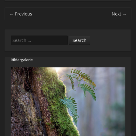
Post navigation
←
Previous
Next
→
Search
Bildergalerie