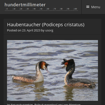
Menu
Skip to content
Haubentaucher (Podiceps cristatus)
Posted on
23. April 2023
by
usorg
Im Naturschutzgebiet „Bolle di magadino“ am Lago Maggiore.