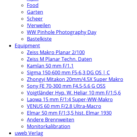
Food
Garten
Scheer
!Verweilen
WW Pinhole Photography Day
Bastelkiste
Equipment
Zeiss Makro Planar 2/100
Zeiss M Planar Techn. Daten
Kamlan 50 mm F/1.1
Sigma 150-600 mm F5-6,3 DG OS | C
Zhongyi Mitakon 20mm/4.5X Super Makro
Sony FE 70-300 mm F4.5-5.6 G OSS
Voigtländer Hyp. W. Heliar 10 mm F/1:5,6
Laowa 15 mm F/1:4 Super-WW-Makro
VENUS 60 mm F/2.8 Ultra-Macro
Elmar 50 mm F/1:3,5 hist. Elmar 1930
Andere Brennweiten
Monitorkalibration
uweb Verlag