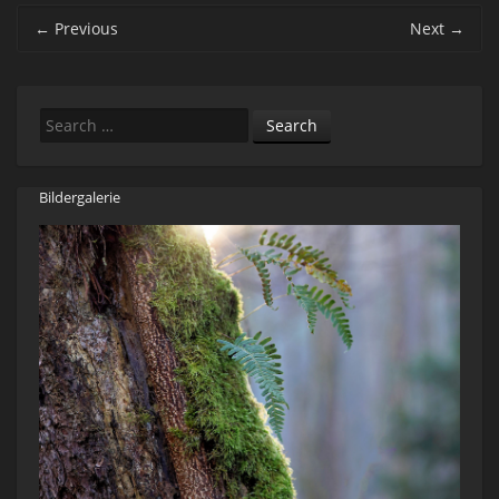
Post navigation
←
Previous
Next
→
Search
Bildergalerie