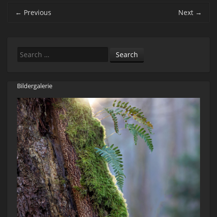
Post navigation
←
Previous
Next
→
Search
Bildergalerie