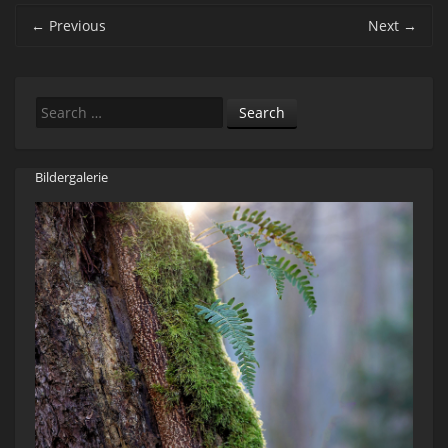
Post navigation
←
Previous
Next
→
Search
Bildergalerie