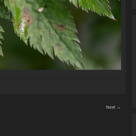
Next
→