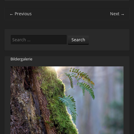
Post navigation
←
Previous
Next
→
Search
Bildergalerie